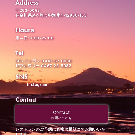
Address
〒253-0055
神奈川県茅ヶ崎市中海岸4-12986-153
Hours
月～日: 7:00-22:00
Tel
3Fレストラン 0467-67-6930
1Fブルワリー 0467-26-5982
SNS
Instagram
Contact
Contact
お問い合わせ
レストランのご予約は直接お電話にてお願いいた
します。