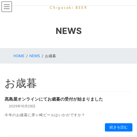
コ
ナ
Chigasaki BEER
ン
ビ
テ
ゲ
ン
ー
NEWS
ツ
シ
へ
ョ
ス
ン
キ
に
ッ
移
HOME
NEWS
お歳暮
プ
動
お歳暮
髙島屋オンラインにてお歳暮の受付が始まりました
2025年10月29日
今年のお歳暮に茅ヶ崎ビールはいかがですか？
続きを読む